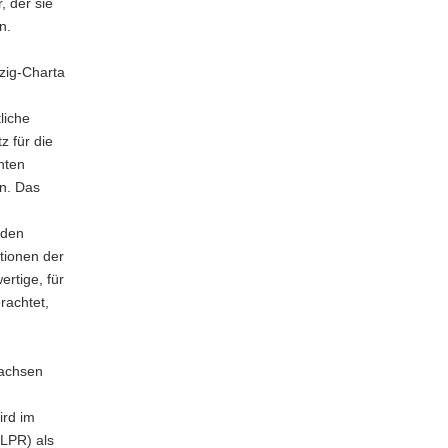
, der sie
n.
zig-Charta
liche
z für die
nten
n. Das
 den
tionen der
ertige, für
rachtet,
sachsen
ird im
LPR) als