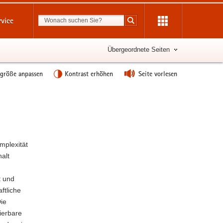
Suchbegriff
rvice
Suche starten
Übergeordnete Seiten
tgröße anpassen
Kontrast erhöhen
Seite vorlesen
Weitere
Information
mplexität
alt
t und
ftliche
Die
ierbare