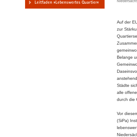
Niedersachs
Leitfaden »Lebenswertes Quartier«
a
v
i
Auf der E
g
zur Stärk
a
Quartierse
t
Zusammenha
i
gemeinwohl
o
Belange u
n
Gemeinwohl
Daseinsvo
anstehende
Städte sic
alle offen
durch die
Vor diesem
(SiPa) Ins
lebenswert
Niedersäc