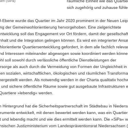
räumliche Einheit wie das Quartier
en (SiPa)
sich zugehörig und zuhause fühle
U-Ebene wurde das Quartier im Jahr 2020 prominent in der Neuen Leip
ung der Gemeinwohlorientierung hervorgehoben. Eine zielgerichtete
ntwicklung soll das Engagement vor Ort fördern, damit der gesellschaft
lt und die Integration gelingen können. Es wird ein integrierter Ansat
orientierte Quartiersentwicklung gefordert, in dem alle fachlich releva
nd Interessen miteinander abgewogen sowie koordiniert werden könne
 soll sowohl durch verlässliche öffentliche Dienstleistungen der
rsorge als auch durch die Vermeidung von Formen der Ungleichheit in
n sozialen, wirtschaftlichen, ökologischen und räumlichen Transforma
hergestellt werden. Als notwendig werden in der Charta qualitativ hochw
e und sichere öffentliche Räume sowie gut ausgebaute Infrastrukturen e
 Quartiere »lebendig« werden.
 Hintergrund hat die Sicherheitspartnerschaft im Städtebau in Nieder
trumente entwickelt, mit denen bewertet werden kann, was ein Quartier
 und lebendig macht und wie dies ermittelt werden kann. Die »SiPa« w
hsischen Justizministerium vom Landespräventionsrat Niedersachsen (