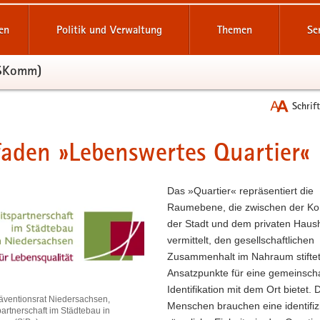
reifende
en
Politik und Verwaltung
Themen
Se
SSKomm)
Schrif
faden »Lebenswertes Quartier«
t
Das »Quartier« repräsentiert die
Raumebene, die zwischen der Ko
der Stadt und dem privaten Haush
vermittelt, den gesellschaftlichen
Zusammenhalt im Nahraum stifte
Ansatzpunkte für eine gemeinscha
Identifikation mit dem Ort bietet. 
ventionsrat Niedersachsen,
Menschen brauchen eine identifiz
artnerschaft im Städtebau in