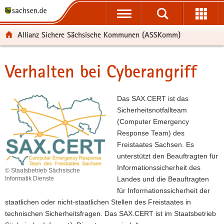
P
P
H
F
o
o
a
o
r
r
u
o
Allianz Sichere Sächsische Kommunen (ASSKomm)
t
t
p
t
a
a
t
e
l
l
i
r
Verhalten bei Cyberangriff
Hauptinhalt
ü
n
n
-
b
a
h
B
e
v
a
e
Das SAX.CERT ist das
r
i
l
r
Sicherheitsnotfallteam
g
g
t
e
(Computer Emergency
r
a
i
Response Team) des
e
t
c
Freistaates Sachsen. Es
i
i
h
unterstützt den Beauftragten für
f
o
Informationssicherheit des
© Staatsbetrieb Sächsische
e
n
Landes und die Beauftragten
Informatik Dienste
n
für Informationssicherheit der
d
staatlichen oder nicht-staatlichen Stellen des Freistaates in
e
technischen Sicherheitsfragen. Das SAX.CERT ist im Staatsbetrieb
N