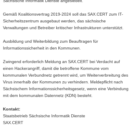
Sächsische Informatik Dienste angesiedelt.
a
v
Gemäß Koalitionsvertrag 2019-2024 soll das SAX.CERT zum IT-
i
Sicherheitszentrum ausgebaut werden, das sächsische
g
Verwaltungen und Betreiber kritischer Infrastrukturen unterstützt.
a
t
Ausbildung und Weiterbildung zum Beauftragen für
i
Informationssicherheit in den Kommunen.
o
n
Zwingend erforderlich Meldung an SAX.CERT bei Verdacht auf
einen Hackerangriff, damit die betroffene Kommune vom
kommunalen Verbundnetz getrennt wird, um Weiterverbreitung des
Virus innerhalb der Kommunen zu verhindern. Meldepflicht nach
Sächsischem Informationssicherheitsgesetz, wenn eine Verbindung
mit dem kommunalen Datennetz (KDN) besteht.
Kontakt:
Staatsbetrieb Sächsische Informatik Dienste
SAX.CERT