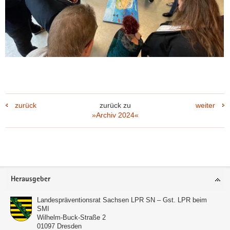
zurück
zurück zu
weiter
»Archiv 2024«
Footer-
Herausgeber
(© SMI | Sven Forkert)
Bereich
Landespräventionsrat Sachsen LPR SN – Gst. LPR beim
SMI
Wilhelm-Buck-Straße 2
01097
Dresden