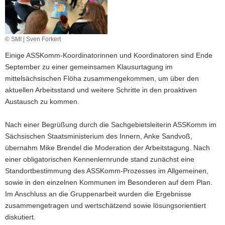
a
v
i
© SMI | Sven Forkert
g
Einige ASSKomm-Koordinatorinnen und Koordinatoren sind Ende
a
September zu einer gemeinsamen Klausurtagung im
t
mittelsächsischen Flöha zusammengekommen, um über den
i
aktuellen Arbeitsstand und weitere Schritte in den proaktiven
o
Austausch zu kommen.
n
Nach einer Begrüßung durch die Sachgebietsleiterin ASSKomm im
Sächsischen Staatsministerium des Innern, Anke Sandvoß,
übernahm Mike Brendel die Moderation der Arbeitstagung. Nach
einer obligatorischen Kennenlernrunde stand zunächst eine
Standortbestimmung des ASSKomm-Prozesses im Allgemeinen,
sowie in den einzelnen Kommunen im Besonderen auf dem Plan.
Im Anschluss an die Gruppenarbeit wurden die Ergebnisse
zusammengetragen und wertschätzend sowie lösungsorientiert
diskutiert.