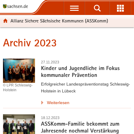
P
P
H
F
o
o
a
o
r
r
u
o
Allianz Sichere Sächsische Kommunen (ASSKomm)
t
t
p
t
a
a
t
e
l
l
i
r
Archiv 2023
Hauptinhalt
ü
n
n
-
b
a
h
B
e
v
a
e
27.11.2023
r
i
l
r
Kinder und Jugendliche im Fokus
g
g
t
e
kommunaler Prävention
r
a
i
Erfolgreicher Landespräventionstag Schleswig-
© LPR Schleswig-
e
t
c
Holstein
Holstein in Lübeck
i
i
h
f
o
Weiterlesen
e
n
n
18.12.2023
d
ASSKomm-Familie bekommt zum
e
Jahresende nochmal Verstärkung
N