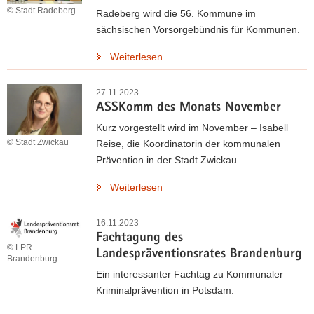
© Stadt Radeberg
Radeberg wird die 56. Kommune im
a
sächsischen Vorsorgebündnis für Kommunen.
v
i
Weiterlesen
g
a
27.11.2023
t
ASSKomm des Monats November
i
Kurz vorgestellt wird im November – Isabell
o
© Stadt Zwickau
Reise, die Koordinatorin der kommunalen
n
Prävention in der Stadt Zwickau.
Weiterlesen
16.11.2023
Fachtagung des
© LPR
Landespräventionsrates Brandenburg
Brandenburg
Ein interessanter Fachtag zu Kommunaler
Kriminalprävention in Potsdam.