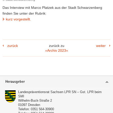
a
Das Interview mit Marco Platzek aus der Stadt Schwarzenberg
v
finden Sie unter der Rubrik:
i
kurz vorgestellt.
g
a
t
i
zurück
zurück zu
weiter
o
»Archiv 2023«
n
Footer-
Herausgeber
Bereich
Landespräventionsrat Sachsen LPR SN – Gst. LPR beim
SMI
Wilhelm-Buck-Straße 2
01097
Dresden
Telefon:
0351 564-30900