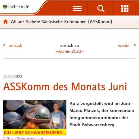
P
P
H
F
o
o
a
o
r
r
u
o
Allianz Sichere Sächsische Kommunen (ASSKomm)
t
t
p
t
a
a
t
e
l
l
i
r
zurück
zurück zu
weiter
ü
n
n
-
»Archiv 2023«
b
a
h
B
e
v
a
e
r
i
l
r
g
g
t
e
16.06.2023
r
a
i
ASSKomm des Monats Juni
e
t
c
i
i
h
f
o
Kurz vorgestellt wird im Juni –
e
n
Marco Platzek, der kommunale
n
Integrationskoordinator der
d
Stadt Schwarzenberg.
e
N
© Stadt Schwarzenberg