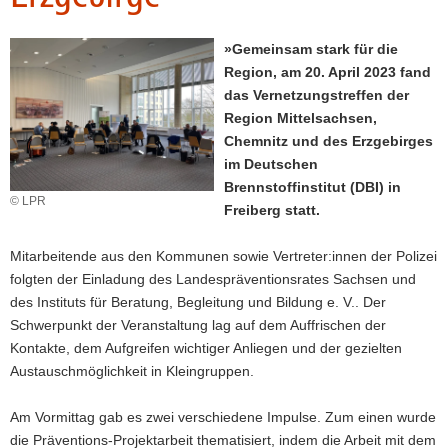
a
v
»Gemeinsam stark für die
i
Region, am 20. April 2023 fand
g
das Vernetzungstreffen der
a
Region Mittelsachsen,
t
Chemnitz und des Erzgebirges
i
im Deutschen
o
Brennstoffinstitut (DBI) in
© LPR
n
Freiberg statt.
Mitarbeitende aus den Kommunen sowie Vertreter:innen der Polizei
folgten der Einladung des Landespräventionsrates Sachsen und
des Instituts für Beratung, Begleitung und Bildung e. V.. Der
Schwerpunkt der Veranstaltung lag auf dem Auffrischen der
Kontakte, dem Aufgreifen wichtiger Anliegen und der gezielten
Austauschmöglichkeit in Kleingruppen.
Am Vormittag gab es zwei verschiedene Impulse. Zum einen wurde
die Präventions-Projektarbeit thematisiert, indem die Arbeit mit dem