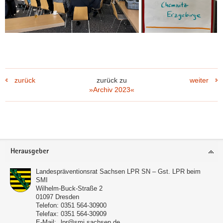
zurück
zurück zu
weiter
»Archiv 2023«
Footer-
Herausgeber
Bereich
Landespräventionsrat Sachsen LPR SN – Gst. LPR beim
SMI
Wilhelm-Buck-Straße 2
01097
Dresden
Telefon:
0351 564-30900
Telefax:
0351 564-30909
E-Mail:
lpr@smi.sachsen.de