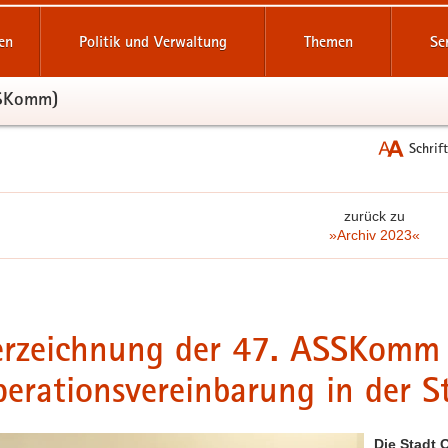
reifende
en
Politik und Verwaltung
Themen
Se
SSKomm)
Schrif
zurück zu
»Archiv 2023«
erzeichnung der 47. ASSKomm
erationsvereinbarung in der St
Die Stadt 