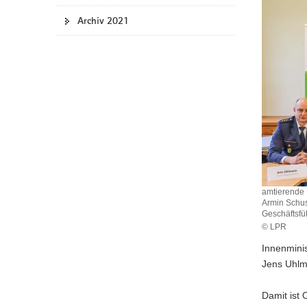
a
Archiv 2021
v
i
g
a
t
i
o
n
amtierende 
Armin Schus
Geschäftsfüh
© LPR
Innenminis
Jens Uhlm
Damit ist