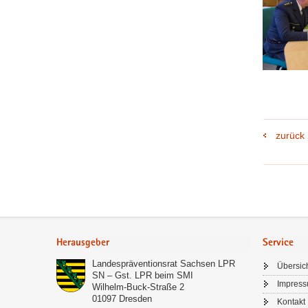
zurück
Footer-
Bereich
Herausgeber
Service
Landespräventionsrat Sachsen LPR
Übersic
SN – Gst. LPR beim SMI
Impres
Wilhelm-Buck-Straße 2
01097
Dresden
Kontakt