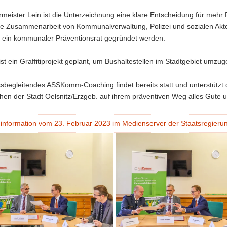
meister Lein ist die Unterzeichnung eine klare Entscheidung für mehr Pr
ve Zusammenarbeit von Kommunalverwaltung, Polizei und sozialen Akt
ll ein kommunaler Präventionsrat gegründet werden.
ist ein Graffitiprojekt geplant, um Bushaltestellen im Stadtgebiet um
ssbegleitendes ASSKomm-Coaching findet bereits statt und unterstütz
en der Stadt Oelsnitz/Erzgeb. auf ihrem präventiven Weg alles Gute un
information vom 23. Februar 2023 im Medienserver der Staatsregieru