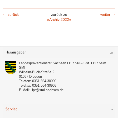
Pfeiltaste
Bildunterschrift
unten :
verbergen
zurück
zurück zu
weiter
Eingabetaste
Vollbildmodus
»Archiv 2022«
:
öffnen
Leertaste :
Bilderschau
abspielen
Footer-
Herausgeber
Bereich
Landespräventionsrat Sachsen LPR SN – Gst. LPR beim
SMI
Wilhelm-Buck-Straße 2
01097
Dresden
Telefon:
0351 564-30900
Telefax:
0351 564-30909
E-Mail:
lpr@smi.sachsen.de
Service