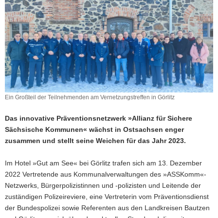
a
v
i
g
a
t
i
o
Ein Großteil der Teilnehmenden am Vernetzungstreffen in Görlitz
n
Das innovative Präventionsnetzwerk »Allianz für Sichere
Sächsische Kommunen« wächst in Ostsachsen enger
zusammen und stellt seine Weichen für das Jahr 2023.
Im Hotel »Gut am See« bei Görlitz trafen sich am 13. Dezember
2022 Vertretende aus Kommunalverwaltungen des »ASSKomm«-
Netzwerks, Bürgerpolizistinnen und -polizisten und Leitende der
zuständigen Polizeireviere, eine Vertreterin vom Präventionsdienst
der Bundespolizei sowie Referenten aus den Landkreisen Bautzen