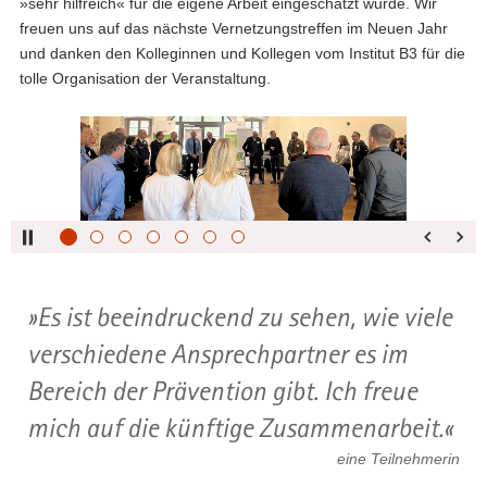
»sehr hilfreich« für die eigene Arbeit eingeschätzt wurde. Wir
freuen uns auf das nächste Vernetzungstreffen im Neuen Jahr
und danken den Kolleginnen und Kollegen vom Institut B3 für die
tolle Organisation der Veranstaltung.
Bitte
verwenden
Sie
folgende
Tasten
zur
Steuerung
des
Es ist beeindruckend zu sehen, wie viele
Sliders:
verschiedene Ansprechpartner es im
Pfeiltaste
Vorwärts
rechts :
blättern
Bereich der Prävention gibt. Ich freue
Pfeiltaste
Zurück
mich auf die künftige Zusammenarbeit.
links :
blättern
Pfeiltaste
Bildunterschrift
eine Teilnehmerin
oben :
anzeigen