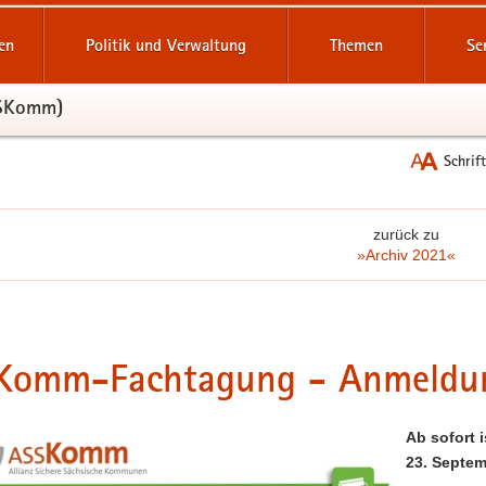
reifende
en
Politik und Verwaltung
Themen
Se
SSKomm)
Schrif
zurück zu
»Archiv 2021«
Komm-Fachtagung - Anmeldung
Ab sofort
23. Septem