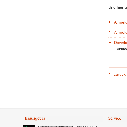
Und hier g
Anmeld
Anmeld
Downlo
Dokumen
zurück
Footer-
Bereich
Herausgeber
Service