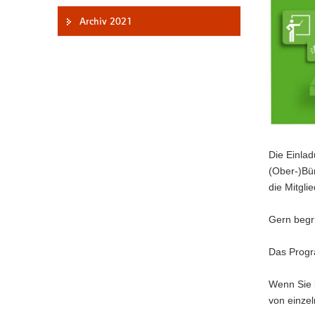
a
Archiv 2021
v
i
g
a
t
i
o
n
Die Einla
(Ober-)Bü
die Mitgl
Gern begr
Das Progra
Wenn Sie 
von einzel