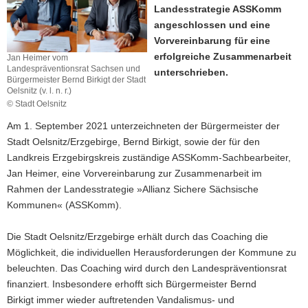
Landesstrategie ASSKomm
a
angeschlossen und eine
v
Vorvereinbarung für eine
i
erfolgreiche Zusammenarbeit
Jan Heimer vom
g
Landespräventionsrat Sachsen und
unterschrieben.
a
Bürgermeister Bernd Birkigt der Stadt
Oelsnitz (v. l. n. r.)
t
© Stadt Oelsnitz
i
Am 1. September 2021 unterzeichneten der Bürgermeister der
o
Stadt Oelsnitz/Erzgebirge, Bernd Birkigt, sowie der für den
n
Landkreis Erzgebirgskreis zuständige ASSKomm-Sachbearbeiter,
Jan Heimer, eine Vorvereinbarung zur Zusammenarbeit im
Rahmen der Landesstrategie »Allianz Sichere Sächsische
Kommunen« (ASSKomm).
Die Stadt Oelsnitz/Erzgebirge erhält durch das Coaching die
Möglichkeit, die individuellen Herausforderungen der Kommune zu
beleuchten. Das Coaching wird durch den Landespräventionsrat
finanziert. Insbesondere erhofft sich Bürgermeister Bernd
Birkigt immer wieder auftretenden Vandalismus- und