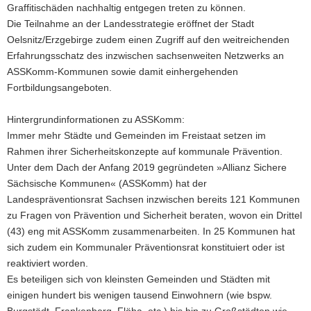
Graffitischäden nachhaltig entgegen treten zu können.
Die Teilnahme an der Landesstrategie eröffnet der Stadt
Oelsnitz/Erzgebirge zudem einen Zugriff auf den weitreichenden
Erfahrungsschatz des inzwischen sachsenweiten Netzwerks an
ASSKomm-Kommunen sowie damit einhergehenden
Fortbildungsangeboten.
Hintergrundinformationen zu ASSKomm:
Immer mehr Städte und Gemeinden im Freistaat setzen im
Rahmen ihrer Sicherheitskonzepte auf kommunale Prävention.
Unter dem Dach der Anfang 2019 gegründeten »Allianz Sichere
Sächsische Kommunen« (ASSKomm) hat der
Landespräventionsrat Sachsen inzwischen bereits 121 Kommunen
zu Fragen von Prävention und Sicherheit beraten, wovon ein Drittel
(43) eng mit ASSKomm zusammenarbeiten. In 25 Kommunen hat
sich zudem ein Kommunaler Präventionsrat konstituiert oder ist
reaktiviert worden.
Es beteiligen sich von kleinsten Gemeinden und Städten mit
einigen hundert bis wenigen tausend Einwohnern (wie bspw.
Burgstädt, Frankenberg, Flöha, etc.) bis hin zu Großstädten wie