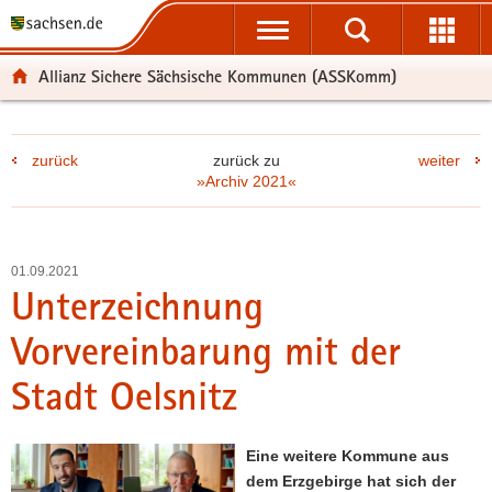
P
P
H
F
o
o
a
o
r
r
u
o
Allianz Sichere Sächsische Kommunen (ASSKomm)
t
t
p
t
a
a
t
e
l
l
i
r
zurück
zurück zu
weiter
ü
n
n
-
»Archiv 2021«
b
a
h
B
e
v
a
e
r
i
l
r
g
g
t
e
01.09.2021
r
a
i
Unterzeichnung
e
t
c
Vorvereinbarung mit der
i
i
h
f
o
Stadt Oelsnitz
e
n
n
d
Eine weitere Kommune aus
e
dem Erzgebirge hat sich der
N