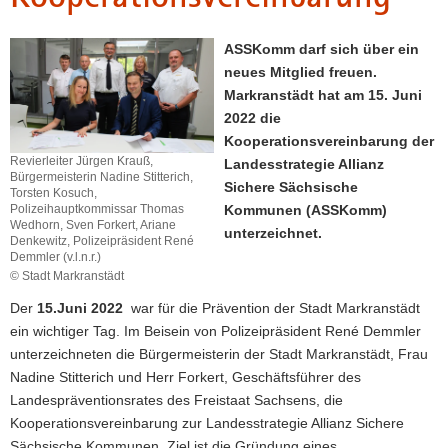
a
v
ASSKomm darf sich über ein
i
neues Mitglied freuen.
g
Markranstädt hat am 15. Juni
a
2022 die
t
Kooperationsvereinbarung der
i
Revierleiter Jürgen Krauß,
Landesstrategie Allianz
Bürgermeisterin Nadine Stitterich,
o
Sichere Sächsische
Torsten Kosuch,
n
Kommunen (ASSKomm)
Polizeihauptkommissar Thomas
Wedhorn, Sven Forkert, Ariane
unterzeichnet.
Denkewitz, Polizeipräsident René
Demmler (v.l.n.r.)
© Stadt Markranstädt
Der
15.Juni 2022
war für die Prävention der Stadt Markranstädt
ein wichtiger Tag. Im Beisein von Polizeipräsident René Demmler
unterzeichneten die Bürgermeisterin der Stadt Markranstädt, Frau
Nadine Stitterich und Herr Forkert, Geschäftsführer des
Landespräventionsrates des Freistaat Sachsens, die
Kooperationsvereinbarung zur Landesstrategie Allianz Sichere
Sächsische Kommunen. Ziel ist die Gründung eines