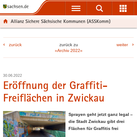
P
P
H
F
o
o
a
o
r
r
u
o
Allianz Sichere Sächsische Kommunen (ASSKomm)
t
t
p
t
a
a
t
e
l
l
i
r
zurück
zurück zu
weiter
ü
n
n
-
»Archiv 2022«
b
a
h
B
e
v
a
e
r
i
l
r
g
g
t
e
30.06.2022
r
a
i
Eröffnung der Graffiti-
e
t
c
Freiflächen in Zwickau
i
i
h
f
o
e
n
Sprayen geht jetzt ganz legal –
n
die Stadt Zwickau gibt drei
d
Flächen für Graffitis frei
e
N