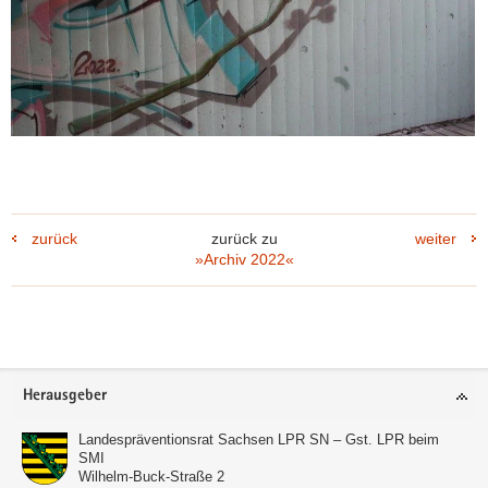
zurück
zurück zu
weiter
»Archiv 2022«
(© Stadt Zwickau)
Footer-
Herausgeber
Freigabe der legalen Graffiti Freiflächen
Bereich
Landespräventionsrat Sachsen LPR SN – Gst. LPR beim
SMI
Wilhelm-Buck-Straße 2