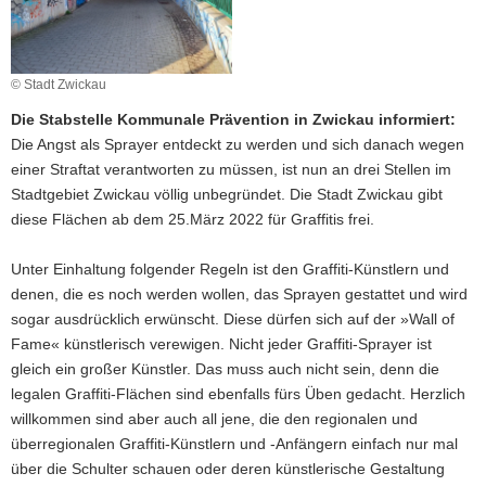
a
v
i
© Stadt Zwickau
g
Die Stabstelle Kommunale Prävention in Zwickau informiert:
a
Die Angst als Sprayer entdeckt zu werden und sich danach wegen
t
einer Straftat verantworten zu müssen, ist nun an drei Stellen im
i
Stadtgebiet Zwickau völlig unbegründet. Die Stadt Zwickau gibt
o
diese Flächen ab dem 25.März 2022 für Graffitis frei.
n
Unter Einhaltung folgender Regeln ist den Graffiti-Künstlern und
denen, die es noch werden wollen, das Sprayen gestattet und wird
sogar ausdrücklich erwünscht. Diese dürfen sich auf der »Wall of
Fame« künstlerisch verewigen. Nicht jeder Graffiti-Sprayer ist
gleich ein großer Künstler. Das muss auch nicht sein, denn die
legalen Graffiti-Flächen sind ebenfalls fürs Üben gedacht. Herzlich
willkommen sind aber auch all jene, die den regionalen und
überregionalen Graffiti-Künstlern und -Anfängern einfach nur mal
über die Schulter schauen oder deren künstlerische Gestaltung