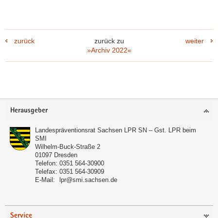
zurück
zurück zu
weiter
»Archiv 2022«
Footer-
Herausgeber
Bereich
Landespräventionsrat Sachsen LPR SN – Gst. LPR beim
SMI
Wilhelm-Buck-Straße 2
01097
Dresden
Telefon:
0351 564-30900
Telefax:
0351 564-30909
E-Mail:
lpr@smi.sachsen.de
Service