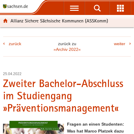
P
P
H
F
o
o
a
o
r
r
u
o
Allianz Sichere Sächsische Kommunen (ASSKomm)
t
t
p
t
a
a
t
e
l
l
i
r
zurück
zurück zu
weiter
ü
n
n
-
»Archiv 2022«
b
a
h
B
e
v
a
e
r
i
l
r
g
g
t
e
25.04.2022
r
a
i
Zweiter Bachelor-Abschluss
e
t
c
im Studiengang
i
i
h
f
o
»Präventionsmanagement«
e
n
n
d
Fragen an einen Studenten:
e
Was hat Marco Platzek dazu
N