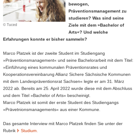
bewogen,
a
Präventionsmanagement zu
v
studieren? Was sind seine
i
© Tuced
Ziele mit dem »Bachelor of
g
Arts«? Und welche
a
Erfahrungen konnte er bisher sammeln?
t
i
Marco Platzek ist der zweite Student im Studiengang
o
»Präventionsmanagement« und seine Bachelorarbeit mit dem Titel:
n
»Einführung eines kommunalen Präventionsrates und
Kooperationsvereinbarung Allianz Sichere Sächsische Kommunen
mit dem Landespräventionsrat Sachsen« legte er am 31. März
2022 ab. Bereits am 25. April 2022 wurde diese mit dem Abschluss
und dem Titel »Bachelor of Arts« bescheinigt.
Marco Platzek ist somit der erste Student des Studiengangs
»Prävetnionsmanagements« aus einer Kommune.
Das gesamte Interview mit Marco Platzek finden Sie unter der
Rubrik
Studium.