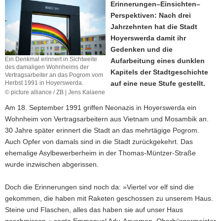
Erinnerungen–Einsichten–
a
Perspektiven: Nach drei
v
Jahrzehnten hat die Stadt
i
Hoyerswerda damit ihr
g
Gedenken und die
a
Ein Denkmal erinnert in Sichtweite
Aufarbeitung eines dunklen
des damaligen Wohnheims der
t
Kapitels der Stadtgeschichte
Vertragsarbeiter an das Pogrom vom
i
Herbst 1991 in Hoyerswerda.
auf eine neue Stufe gestellt.
o
© picture alliance / ZB | Jens Kalaene
n
Am 18. September 1991 griffen Neonazis in Hoyerswerda ein
Wohnheim von Vertragsarbeitern aus Vietnam und Mosambik an.
30 Jahre später erinnert die Stadt an das mehrtägige Pogrom.
Auch Opfer von damals sind in die Stadt zurückgekehrt. Das
ehemalige Asylbewerberheim in der Thomas-Müntzer-Straße
wurde inzwischen abgerissen.
Doch die Erinnerungen sind noch da: »Viertel vor elf sind die
gekommen, die haben mit Raketen geschossen zu unserem Haus.
Steine und Flaschen, alles das haben sie auf unser Haus