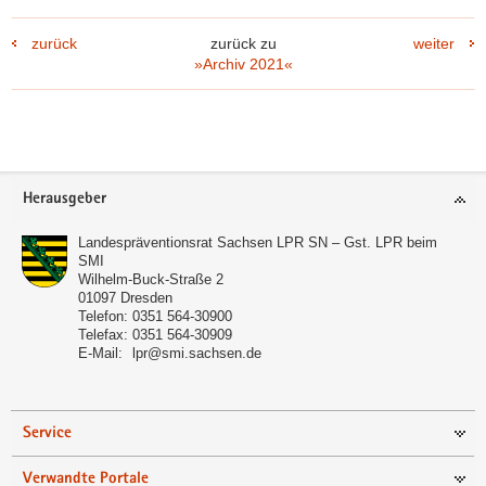
zurück
zurück zu
weiter
»Archiv 2021«
Footer-
Herausgeber
(© Stadt Hoyerswerda)
Bereich
Julia Oelkers und David Macou
Landespräventionsrat Sachsen LPR SN – Gst. LPR beim
SMI
Wilhelm-Buck-Straße 2
01097
Dresden
Telefon:
0351 564-30900
Telefax:
0351 564-30909
E-Mail:
lpr@smi.sachsen.de
Service
Verwandte Portale