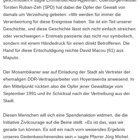
geschmissen.« sagte Emmanuel Adu-Agyeman. Oberbürgermeister
Torsten Ruban-Zeh (SPD) hat dabei die Opfer der Gewalt von
damals um Verzeihung gebeten: »Wir werden für immer die
Verantwortung für diese Ereignisse haben. Sie ist ein Teil unserer
Geschichte, und diese Geschichte lässt sich nicht einfach streichen
oder verschweigen.« Erstmals passierte das nicht nur symbolisch,
sondern mit einem Händedruck für einen direkt Betroffenen. Die
Hand für diese Entschuldigung reichte David Macou (61) aus
Maputo.
Der Mosambikaner war auf Einladung der Stadt als Vertreter der
ehemaligen DDR-Vertragsarbeiter von Hoyerswerda anwesend. In
den Mittelpunkt rückten also die Opfer jener Gewalttage vom
September 1991 und ihr Schicksal nach der Vertreibung aus der
Stadt.
Diesen Menschen will sich eine Spendenaktion widmen, die die
Initiative Zivilcourage auf die Beine stellt. »Es ist das, was wir
gerade tun können. Es soll ein nach vorn weisendes Ergebnis
unseres Gedenkwochenendes sein.« sagte Pfarrer Jörg Michel.