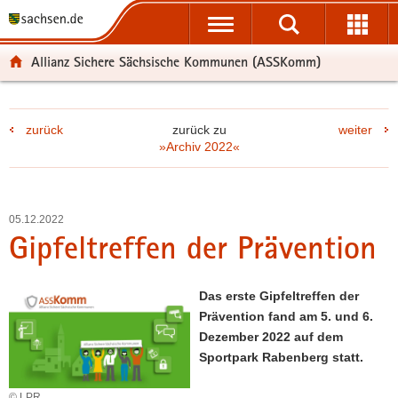
P
P
H
F
o
o
a
o
r
r
u
o
Allianz Sichere Sächsische Kommunen (ASSKomm)
t
t
p
t
a
a
t
e
l
l
i
r
zurück
zurück zu
weiter
ü
n
n
-
»Archiv 2022«
b
a
h
B
e
v
a
e
r
i
l
r
g
g
t
e
05.12.2022
r
a
i
Gipfeltreffen der Prävention
e
t
c
i
i
h
f
o
Das erste Gipfeltreffen der
e
n
Prävention fand am 5. und 6.
n
Dezember 2022 auf dem
d
Sportpark Rabenberg statt.
e
N
© LPR