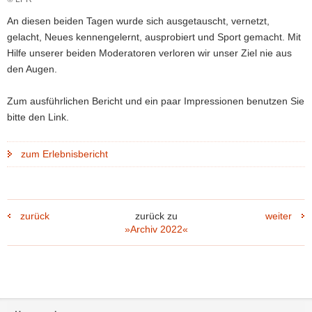
a
An diesen beiden Tagen wurde sich ausgetauscht, vernetzt,
v
gelacht, Neues kennengelernt, ausprobiert und Sport gemacht. Mit
i
Hilfe unserer beiden Moderatoren verloren wir unser Ziel nie aus
g
den Augen.
a
t
Zum ausführlichen Bericht und ein paar Impressionen benutzen Sie
i
bitte den Link.
o
n
zum Erlebnisbericht
zurück
zurück zu
weiter
»Archiv 2022«
Footer-