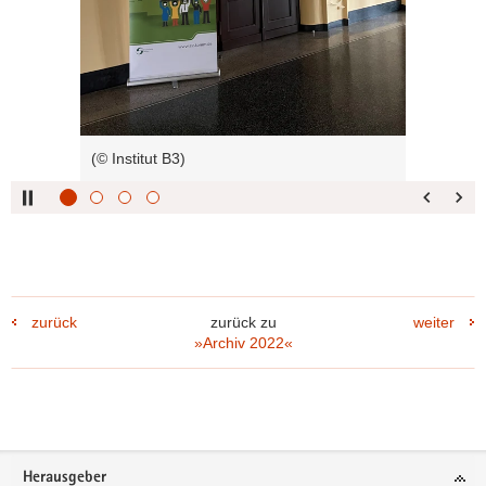
links :
blättern
Pfeiltaste
Bildunterschrift
oben :
anzeigen
Pfeiltaste
Bildunterschrift
unten :
verbergen
Eingabetaste
Vollbildmodus
(© Institut B3)
:
öffnen
Leertaste :
Bilderschau
abspielen
zurück
zurück zu
weiter
»Archiv 2022«
Footer-
Herausgeber