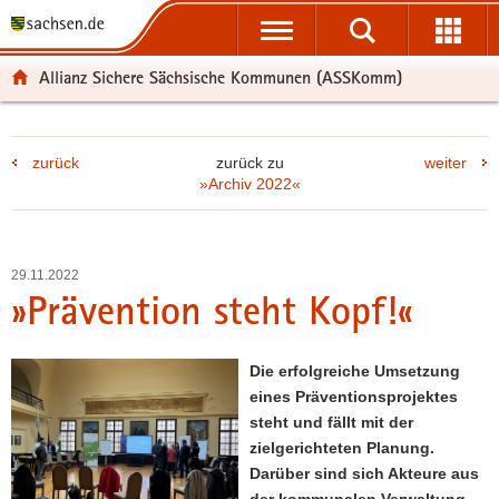
P
P
H
F
o
o
a
o
r
r
u
o
Allianz Sichere Sächsische Kommunen (ASSKomm)
t
t
p
t
a
a
t
e
l
l
i
r
zurück
zurück zu
weiter
ü
n
n
-
»Archiv 2022«
b
a
h
B
e
v
a
e
r
i
l
r
g
g
t
e
29.11.2022
r
a
i
»Prävention steht Kopf!«
e
t
c
i
i
h
f
o
Die erfolgreiche Umsetzung
e
n
eines Präventionsprojektes
n
steht und fällt mit der
d
zielgerichteten Planung.
e
Darüber sind sich Akteure aus
N