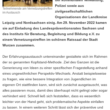
der kommunalen Verwaltung,
a
Polizei sowie aus
Teilnehmende am Vernetzungstreffen
v
zivilgesellschaftlichen
im Austausch
i
Organisationen der Landkreise
g
Leipzig und Nordsachsen einig. Am 29. November 2022 kamen
a
sie auf Einladung des Landespräventionsrates Sachsen und
t
des Instituts für Beratung, Begleitung und Bildung e.V. zu
i
einem Vernetzungstreffen im schönen Ratssaal der Stadt
o
Wurzen zusammen.
n
Der Erfahrungsaustausch untereinander gestaltete sich im Rahmen
der so genannten Kopfstand-Methode. Ziel des Ganzen ist die
Generierung von Ideen zu einer spezifischen Fragestellung anhand
eines ungewöhnlichen Perspektiv-Wechsels. Anstatt beispielsweise
zu fragen, wie eine bessere Integration von Jugendlichen im
eigenen Ort stattfinden kann, wird sich zunächst ausgetauscht, was
alles passieren muss, damit dies überhaupt nicht gelingt oder sogar
verhindert wird. Schnell ließ sich feststellen, dass es wesentlich
leichter von der Hand geht, sich problematische Aspekte einfallen
zu lassen. In einem weiteren Schritt lässt sich der präventive und