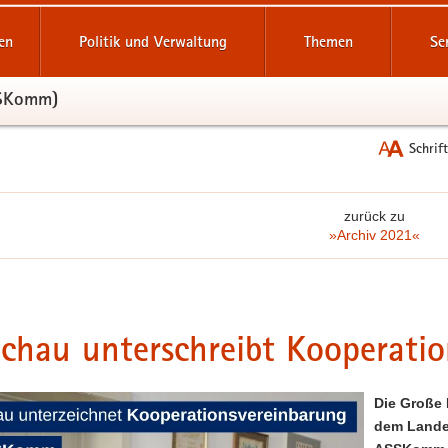
reifende
en
Politik und Verwaltung
Themen
Se
SSKomm)
Schrif
zurück zu
»Archiv 2021«
chau unterschreibt Kooperat
Die Große 
dem Lande