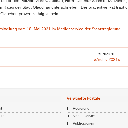
 Leiter des Polizeireviers Glauchau, Herrn Dietmar Schmidt-Mätzchen,
n Rates der Stadt Glauchau unterschrieben. Der präventive Rat trägt 
 Glauchau präventiv tätig zu sein.
mitteilung vom 18. Mai 2021 im Medienservice der Staatsregierung
zurück zu
»Archiv 2021«
Verwandte Portale
ht
Regierung
sum
Medienservice
Publikationen