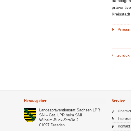
damaligen
präventive
Kreisstadt
Presse
zurück
Footer-
Bereich
Herausgeber
Service
Landespräventionsrat Sachsen LPR
Übersic
SN – Gst. LPR beim SMI
Impres
Wilhelm-Buck-Straße 2
01097
Dresden
Kontakt