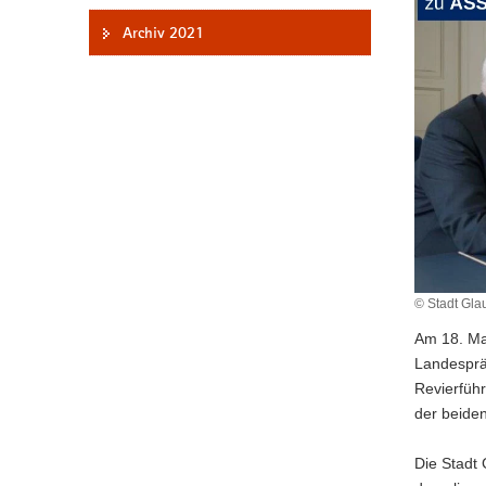
a
Archiv 2021
v
i
g
a
t
i
o
n
© Stadt Gla
Am 18. Ma
Landesprä
Revierführ
der beide
Die Stadt 