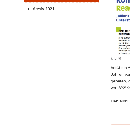
a
Archiv 2021
v
i
g
a
t
i
o
© LPR
n
heißt ein 
Jahren ve
gebeten, 
von ASSKo
Den ausfüh