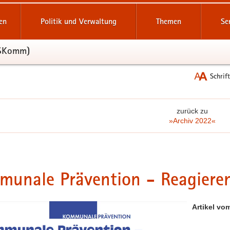
reifende
en
Politik und Verwaltung
Themen
Se
SSKomm)
Schrif
zurück zu
»Archiv 2022«
unale Prävention - Reagieren,
Artikel v