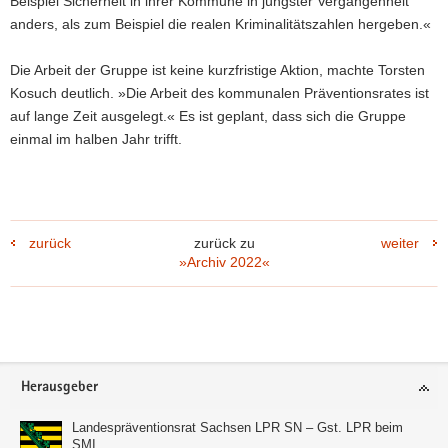
Beispiel Sicherheit in ihrer Kommune in jüngster Vergangenheit
anders, als zum Beispiel die realen Kriminalitätszahlen hergeben.«
Die Arbeit der Gruppe ist keine kurzfristige Aktion, machte Torsten
Kosuch deutlich. »Die Arbeit des kommunalen Präventionsrates ist
auf lange Zeit ausgelegt.« Es ist geplant, dass sich die Gruppe
einmal im halben Jahr trifft.
zurück
zurück zu
weiter
»Archiv 2022«
Footer-
Herausgeber
Bereich
Landespräventionsrat Sachsen LPR SN – Gst. LPR beim
SMI