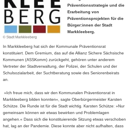
Präventionsstrategie und die
a
Erarbeitung von
v
Präventionsprojekten für die
i
Bürger:innen der Stadt
g
Markkleeberg.
a
© Stadt Markkleeberg
t
i
In Markkleeberg hat sich der Kommunale Präventionsrat
o
konstituiert. Dem Gremium, das auf die Allianz Sichere Sächsische
n
Kommunen (ASSKomm) zurückgeht, gehören unter anderem
Vertreter der Stadtverwaltung, der Polizei, der Schulen und der
Schulsozialarbeit, der Suchtberatung sowie des Seniorenbeirats
an.
»Ich freue mich, dass wir den Kommunalen Präventionsrat in
Markkleeberg bilden konnten«, sagte Oberbürgermeister Karsten
Schütze. Die Runde ist für die Stadt wichtig. Karsten Schütze: »Nur
gemeinsam können wir etwas bewirken und Problemlagen
angehen.« Dass sich die konstituierende Sitzung etwas verschoben
hat, lag an der Pandemie. Diese konnte aber nicht aufhalten, dass