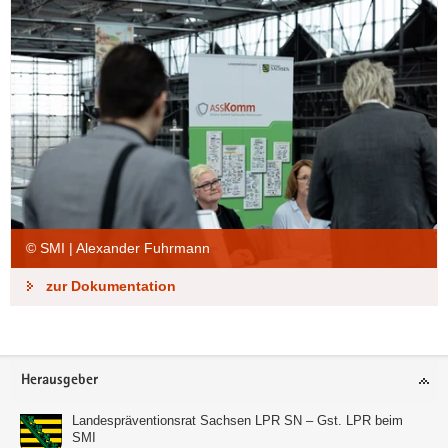
© SMI | Alexander Fuhrmann
zur Dokumentation
Footer-
Herausgeber
Bereich
Landespräventionsrat Sachsen LPR SN – Gst. LPR beim
SMI