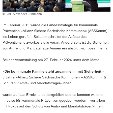
a
v
© SMI | Alexander Fuhrmann
i
g
Im Februar 2019 wurde die Landesstrategie für kommunale
a
Prävention »Allianz Sichere Sächsische Kommunen« (ASSKomm)
t
ins Leben gerufen. Seitdem schreitet der Aufbau des
i
Präventionsnetzwerkes stetig voran. Andererseits ist die Sicherheit
o
von Amts- und Mandatsträger/-innen ein absolut wichtiges Thema.
n
Bei der Veranstaltung am 27. Februar 2024 unter dem Motto:
»Die kommunale Familie steht zusammen – mit Sicherheit!«
5 Jahre »Allianz Sichere Sächsische Kommunen – ASSKomm« &
Schutz für Amts- und Mandatsträger/-innen
wurde auf das Erreichte zurückgeblickt und es konnten weitere
Impulse für kommunale Prävention gegeben werden – vor allem
mit Fokus auf den Schutz von Amts- und Mandatsträger/-innen.