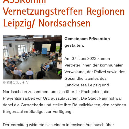
a
Vernetzungstreffen Regionen
v
Leipzig/ Nordsachsen
i
g
a
Gemeinsam Prävention
t
gestalten.
i
o
Am 07. Juni 2023 kamen
n
Vertreter:innen der kommunalen
Verwaltung, der Polizei sowie des
Gesundheitsamtes des
© Institut B3 e. V
Landkreises Leipzig und
Nordsachsen zusammen, um sich über ihr Fachgebiet, die
Präventionsarbeit vor Ort, auszutauschen. Die Stadt Naunhof war
dabei die Gastgeberin und stellte ihre Räumlichkeiten, den schönen
Bürgersaal im Stadtgut zur Verfügung.
Der Vormittag widmete sich einem intensiven Austausch über