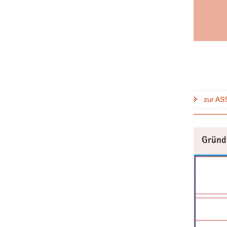
zur AS
Gründ