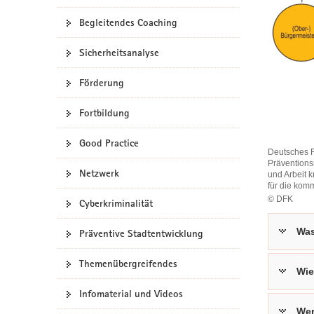
a
Begleitendes Coaching
v
i
Sicherheitsanalyse
g
a
Förderung
t
i
Fortbildung
o
Good Practice
n
Deutsches F
Prävention
Netzwerk
und Arbeit 
für die kom
© DFK
Cyberkriminalität
Deutsches
Forum
Was
Präventive Stadtentwicklung
Kriminalpr
Impulse
Themenübergreifendes
für
Wie
das
Kommuna
Infomaterial und Videos
Präventio
Wer