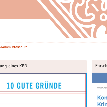
SKomm-Broschüre
Forsc
ung eines KPR