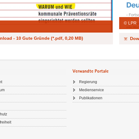
© LPR
load - 10 Gute Gründe (*.pdf, 0,20 MB)
Dow
Verwandte Portale
ht
Regierung
sum
Medienservice
Publikationen
hutz
freiheit