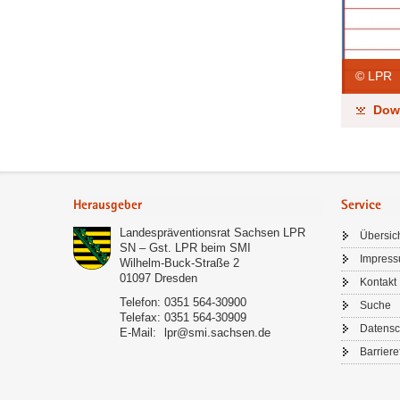
© LPR
Down
Footer-
Bereich
Herausgeber
Service
Landespräventionsrat Sachsen LPR
Übersic
SN – Gst. LPR beim SMI
Impres
Wilhelm-Buck-Straße 2
01097
Dresden
Kontakt
Telefon:
0351 564-30900
Suche
Telefax:
0351 564-30909
Datensc
E-Mail:
lpr@smi.sachsen.de
Barriere