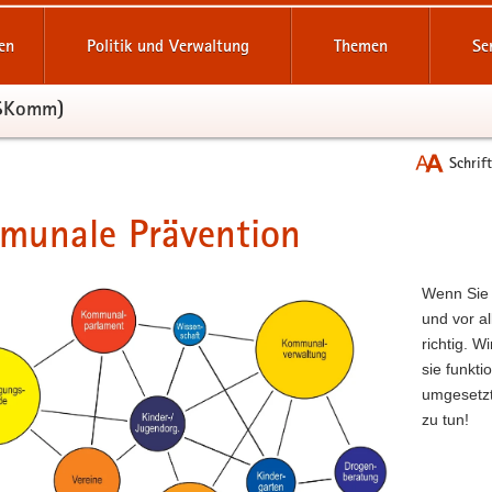
reifende
en
Politik und Verwaltung
Themen
Se
SSKomm)
Schrif
munale Prävention
t
Wenn Sie 
und vor a
richtig. 
sie funkti
umgesetzt
zu tun!