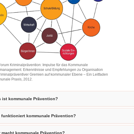
orum Kriminalprävention: Impulse für das Kommunale
smanagement. Erkenntnisse und Empfehlungen zu Organisation
kriminalpräventiver Gremien auf kommunaler Ebene – Ein Leitfaden
munale Praxis, 2012.
 ist kommunale Prävention?
ävention:
 funktioniert kommunale Prävention?
le
nsmanagement.
 macht kommunale Prävention?