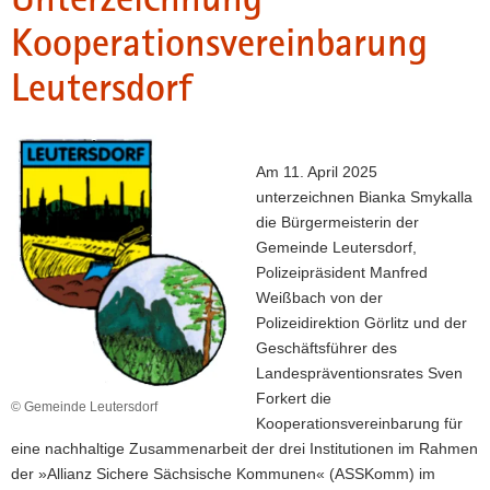
a
Kooperationsvereinbarung
v
Leutersdorf
i
g
a
t
Am 11. April 2025
i
unterzeichnen Bianka Smykalla
o
die Bürgermeisterin der
n
Gemeinde Leutersdorf,
Polizeipräsident Manfred
Weißbach von der
Polizeidirektion Görlitz und der
Geschäftsführer des
Landespräventionsrates Sven
Forkert die
© Gemeinde Leutersdorf
Kooperationsvereinbarung für
eine nachhaltige Zusammenarbeit der drei Institutionen im Rahmen
der »Allianz Sichere Sächsische Kommunen« (ASSKomm) im