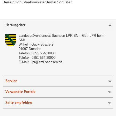
Beisein von Staatsminister Armin Schuster.
Footer-
Herausgeber
Bereich
Landespräventionsrat Sachsen LPR SN – Gst. LPR beim
SMI
Wilhelm-Buck-Straße 2
01097
Dresden
Telefon:
0351 564-30900
Telefax:
0351 564-30909
E-Mail:
lpr@smi.sachsen.de
Service
Verwandte Portale
Seite empfehlen