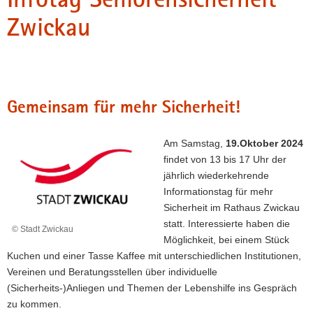
a
Zwickau
v
i
g
a
t
Gemeinsam für mehr Sicherheit!
i
o
Am Samstag,
19.Oktober 2024
n
findet von 13 bis 17 Uhr der
jährlich wiederkehrende
Informationstag für mehr
Sicherheit im Rathaus Zwickau
statt. Interessierte haben die
© Stadt Zwickau
Möglichkeit, bei einem Stück
Kuchen und einer Tasse Kaffee mit unterschiedlichen Institutionen,
Vereinen und Beratungsstellen über individuelle
(Sicherheits-)Anliegen und Themen der Lebenshilfe ins Gespräch
zu kommen.