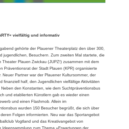
TY« vielfältig und informativ
abend gehörte der Plauener Theaterplatz den über 300,
 jugendlichen, Besuchern. Zum zweiten Mal startete, die
 Theater Plauen Zwickau (JUPZ!) zusammen mit dem
 Präventionsrat der Stadt Plauen (KPR) organisierte
. Neuer Partner war der Plauener Kultursommer, der
nd finanziell half, den Jugendlichen vielfältige Aktivitäten
. Neben den Konstanten, wie dem Suchtpräventionsbus
h und etablierten Künstlern gab es wieder einen
ewerb und einen Flashmob. Allein im
ntionsbus wurden 150 Besucher begrüßt, die sich über
 deren Folgen informierten. Neu war das Sportangebot
allclub Vogtland und das Kreativangebot von
rtete Ideensammlung zum Thema »Erwartungen der