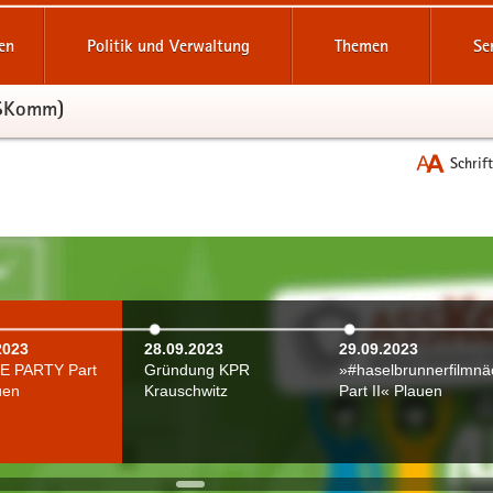
reifende
en
Politik und Verwaltung
Themen
Se
SSKomm)
Schrif
2023
28.09.2023
29.09.2023
E PARTY Part
Gründung KPR
»#haselbrunnerfilmnä
uen
Krauschwitz
Part II« Plauen