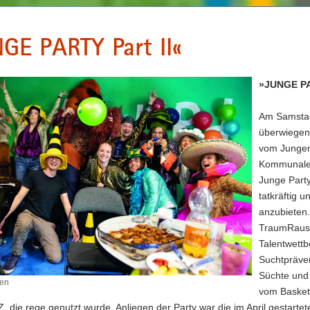
GE PARTY Part II«
»JUNGE PAR
Am Samstag
überwiegend
vom Jungen
Kommunalen
Junge Party
tatkräftig u
anzubieten
TraumRausc
Talentwettb
Suchtpräve
Süchte und
en
vom Basketb
 die rege genutzt wurde. Anliegen der Party war die im April gesta