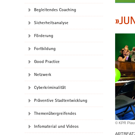
a
Begleitendes Coaching
v
»JUN
i
Sicherheitsanalyse
g
a
Förderung
t
i
Fortbildung
o
Good Practice
n
Netzwerk
Cyberkriminalität
Präventive Stadtentwicklung
Themenübergreifendes
© KPR Plau
Infomaterial und Videos
ARTBEATZ,