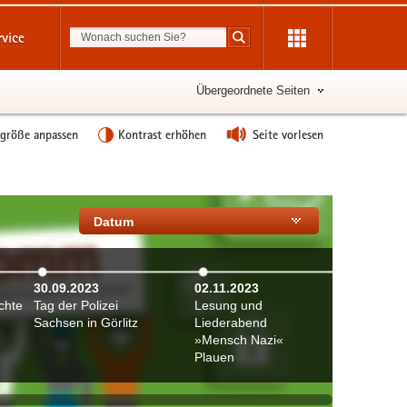
Suchbegriff
rvice
Suche starten
Übergeordnete Seiten
tgröße anpassen
Kontrast erhöhen
Seite vorlesen
Datum
30.09.2023
02.11.2023
02.11.20
chte
Tag der Polizei
Lesung und
Sachsen
Sachsen in Görlitz
Liederabend
Präventi
»Mensch Nazi«
Plauen