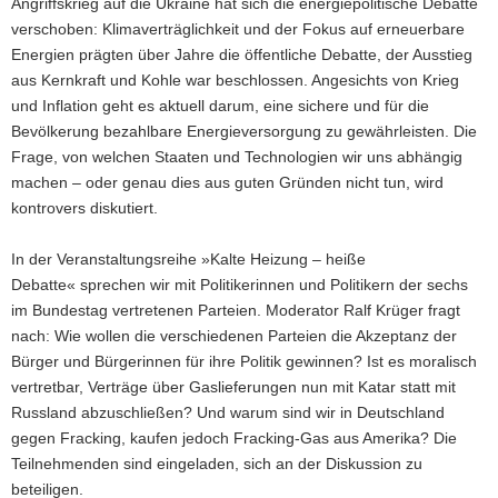
Angriffskrieg auf die Ukraine hat sich die energiepolitische Debatte
verschoben: Klimaverträglichkeit und der Fokus auf erneuerbare
Energien prägten über Jahre die öffentliche Debatte, der Ausstieg
aus Kernkraft und Kohle war beschlossen. Angesichts von Krieg
und Inflation geht es aktuell darum, eine sichere und für die
Bevölkerung bezahlbare Energieversorgung zu gewährleisten. Die
Frage, von welchen Staaten und Technologien wir uns abhängig
machen – oder genau dies aus guten Gründen nicht tun, wird
kontrovers diskutiert.
In der Veranstaltungsreihe »Kalte Heizung – heiße
Debatte« sprechen wir mit Politikerinnen und Politikern der sechs
im Bundestag vertretenen Parteien. Moderator Ralf Krüger fragt
nach: Wie wollen die verschiedenen Parteien die Akzeptanz der
Bürger und Bürgerinnen für ihre Politik gewinnen? Ist es moralisch
vertretbar, Verträge über Gaslieferungen nun mit Katar statt mit
Russland abzuschließen? Und warum sind wir in Deutschland
gegen Fracking, kaufen jedoch Fracking-Gas aus Amerika? Die
Teilnehmenden sind eingeladen, sich an der Diskussion zu
beteiligen.