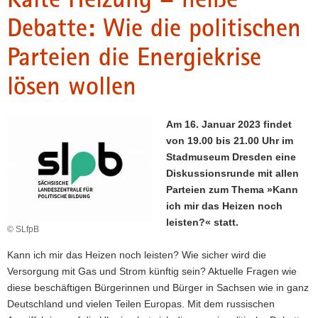
a
Debatte: Wie die politischen
v
Parteien die Energiekrise
i
g
lösen wollen
a
t
i
Am 16. Januar 2023 findet
o
von 19.00 bis 21.00 Uhr im
n
Stadmuseum Dresden eine
Diskussionsrunde mit allen
Parteien zum Thema »Kann
ich mir das Heizen noch
leisten?« statt.
© SLfpB
Kann ich mir das Heizen noch leisten? Wie sicher wird die
Versorgung mit Gas und Strom künftig sein? Aktuelle Fragen wie
diese beschäftigen Bürgerinnen und Bürger in Sachsen wie in ganz
Deutschland und vielen Teilen Europas. Mit dem russischen