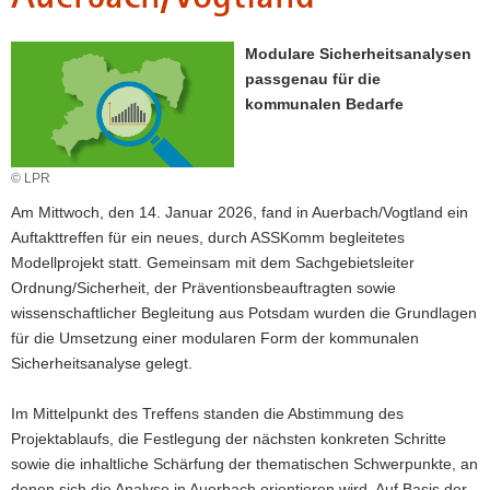
a
v
Modulare Sicherheitsanalysen
i
passgenau für die
g
kommunalen Bedarfe
a
t
i
© LPR
o
Am Mittwoch, den 14. Januar 2026, fand in Auerbach/Vogtland ein
n
Auftakttreffen für ein neues, durch ASSKomm begleitetes
Modellprojekt statt. Gemeinsam mit dem Sachgebietsleiter
Ordnung/Sicherheit, der Präventionsbeauftragten sowie
wissenschaftlicher Begleitung aus Potsdam wurden die Grundlagen
für die Umsetzung einer modularen Form der kommunalen
Sicherheitsanalyse gelegt.
Im Mittelpunkt des Treffens standen die Abstimmung des
Projektablaufs, die Festlegung der nächsten konkreten Schritte
sowie die inhaltliche Schärfung der thematischen Schwerpunkte, an
denen sich die Analyse in Auerbach orientieren wird. Auf Basis der