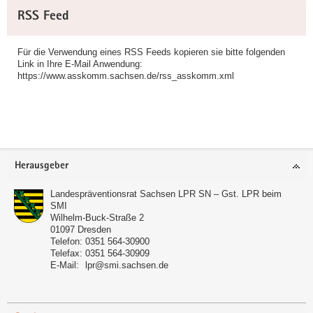
Weitere
RSS Feed
Information
Für die Verwendung eines RSS Feeds kopieren sie bitte folgenden
Link in Ihre E-Mail Anwendung:
https://www.asskomm.sachsen.de/rss_asskomm.xml
Footer-
Herausgeber
Bereich
Landespräventionsrat Sachsen LPR SN – Gst. LPR beim
SMI
Wilhelm-Buck-Straße 2
01097
Dresden
Telefon:
0351 564-30900
Telefax:
0351 564-30909
E-Mail:
lpr@smi.sachsen.de