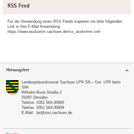
Weitere
RSS Feed
Information
Für die Verwendung eines RSS Feeds kopieren sie bitte folgenden
Link in Ihre E-Mail Anwendung:
https://www.asskomm.sachsen.de/rss_asskomm.xml
Footer-
Herausgeber
Bereich
Landespräventionsrat Sachsen LPR SN – Gst. LPR beim
SMI
Wilhelm-Buck-Straße 2
01097
Dresden
Telefon:
0351 564-30900
Telefax:
0351 564-30909
E-Mail:
lpr@smi.sachsen.de