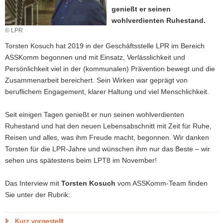
genießt er seinen
a
wohlverdienten Ruhestand.
v
© LPR
i
g
Torsten Kosuch hat 2019 in der Geschäftsstelle LPR im Bereich
a
ASSKomm begonnen und mit Einsatz, Verlässlichkeit und
t
Persönlichkeit viel in der (kommunalen) Prävention bewegt und die
i
Zusammenarbeit bereichert. Sein Wirken war geprägt von
o
beruflichem Engagement, klarer Haltung und viel Menschlichkeit.
n
Seit einigen Tagen genießt er nun seinen wohlverdienten
Ruhestand und hat den neuen Lebensabschnitt mit Zeit für Ruhe,
Reisen und alles, was ihm Freude macht, begonnen. Wir danken
Torsten für die LPR-Jahre und wünschen ihm nur das Beste – wir
sehen uns spätestens beim LPT8 im November!
Das Interview mit
Torsten Kosuch
vom ASSKomm-Team
finden
Sie unter der Rubrik:
Kurz vorgestellt