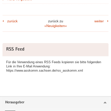
zurück
zurück zu
weiter
»Neuigkeiten«
Weitere
RSS Feed
Information
Für die Verwendung eines RSS Feeds kopieren sie bitte folgenden
Link in Ihre E-Mail Anwendung:
https://www.asskomm.sachsen.de/rss_asskomm.xml
Footer-
Herausgeber
Bereich