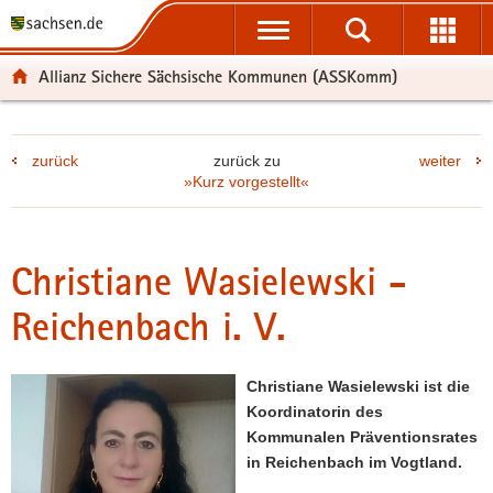
P
P
H
F
o
o
a
o
r
r
u
o
Allianz Sichere Sächsische Kommunen (ASSKomm)
t
t
p
t
a
a
t
e
l
l
i
r
zurück
zurück zu
weiter
ü
n
n
-
»Kurz vorgestellt«
b
a
h
B
e
v
a
e
r
i
l
r
g
g
t
e
Christiane Wasielewski -
r
a
i
Reichenbach i. V.
e
t
c
i
i
h
f
o
Christiane Wasielewski ist die
e
n
Koordinatorin des
n
Kommunalen Präventionsrates
d
in Reichenbach im Vogtland.
e
N