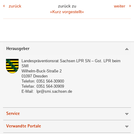
zurück
zurück zu
weiter
»Kurz vorgestellt«
Footer-
Herausgeber
Bereich
Landespräventionsrat Sachsen LPR SN – Gst. LPR beim
SMI
Wilhelm-Buck-Straße 2
01097
Dresden
Telefon:
0351 564-30900
Telefax:
0351 564-30909
E-Mail:
lpr@smi.sachsen.de
Service
Verwandte Portale