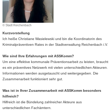
a
v
i
g
© Stadt Reichenbach
a
Kurzvorstellung
t
Ich heiße Christiane Wasielewski und bin die Koordinatorin des
i
Kriminalpräventiven Rates in der Stadtverwaltung Reichenbach i.V.
o
n
Wie sind Ihre Erfahrungen mit ASSKomm?
Um eine effektive kommunale Präventionsarbeit zu leisten, braucht
es ein präventives Netzwerk mit vielen unterschiedlichen Akteuren.
Informationen werden ausgetauscht und weitergegeben. Die
Zusammenarbeit funktioniert sehr gut.
Was ist in Ihrer Zusammenarbeit mit ASSKomm besonders
hilfreich?
Hilfreich ist die Bündelung zahlreicher Akteure aus
unterschiedlichen Fachämtern.