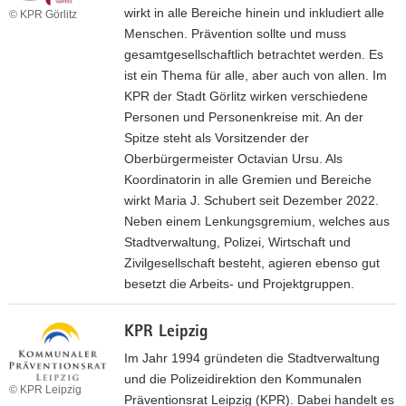
t
wirkt in alle Bereiche hinein und inkludiert alle
© KPR Görlitz
e
Menschen. Prävention sollte und muss
r
gesamtgesellschaftlich betrachtet werden. Es
z
ist ein Thema für alle, aber auch von allen. Im
u
KPR der Stadt Görlitz wirken verschiedene
r
Personen und Personenkreise mit. An der
W
Spitze steht als Vorsitzender der
e
Oberbürgermeister Octavian Ursu. Als
b
Koordinatorin in alle Gremien und Bereiche
s
wirkt Maria J. Schubert seit Dezember 2022.
e
Neben einem Lenkungsgremium, welches aus
i
Stadtverwaltung, Polizei, Wirtschaft und
t
Zivilgesellschaft besteht, agieren ebenso gut
e
besetzt die Arbeits- und Projektgruppen.
»
w
K
KPR Leipzig
e
P
i
Im Jahr 1994 gründeten die Stadtverwaltung
R
t
und die Polizeidirektion den Kommunalen
C
© KPR Leipzig
e
Präventionsrat Leipzig (KPR). Dabei handelt es
h