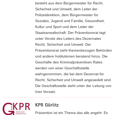
besteht aus dem Bürgermeister für Recht,
a
Sicherheit und Umwelt, dem Leiter der
v
Polizeidirektion, dem Bürgermeister für
i
Soziales, Jugend und Familie, Gesundheit,
g
Kultur und Sport und dem Leiter der
a
Staatsanwaltschaft. Der Präventionsrat tagt
t
unter Vorsitz des Leiters des Dezernates
i
Recht, Sicherheit und Umwelt. Der
o
Präventionsrat zieht themenbezogen Behörden
n
und andere Institutionen beratend hinzu. Die
Geschäfte des Kriminalpräventiven Rates
werden von einer Geschäftsstelle
wahrgenommen, die bei dem Dezernat für
Recht, Sicherheit und Umwelt angesiedelt sind.
Die Geschäftsstelle steht unter der Leitung von
Ines Vorsatz.
w
KPR Görlitz
e
i
Prävention ist ein Thema das alle angeht. Es