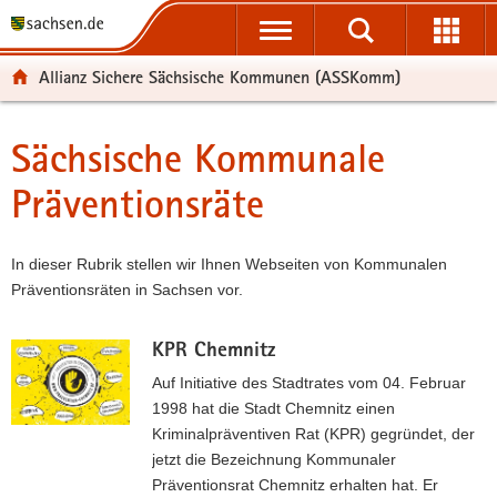
P
P
H
F
o
o
a
o
r
r
u
o
Allianz Sichere Sächsische Kommunen (ASSKomm)
t
t
p
t
a
a
t
e
l
l
i
r
Sächsische Kommunale
Hauptinhalt
ü
n
n
-
Präventionsräte
b
a
h
B
e
v
a
e
r
i
l
r
In dieser Rubrik stellen wir Ihnen Webseiten von Kommunalen
g
g
t
e
Präventionsräten in Sachsen vor.
r
a
i
e
t
c
i
i
h
KPR Chemnitz
f
o
Auf Initiative des Stadtrates vom 04. Februar
e
n
1998 hat die Stadt Chemnitz einen
n
Kriminalpräventiven Rat (KPR) gegründet, der
d
jetzt die Bezeichnung Kommunaler
e
Präventionsrat Chemnitz erhalten hat. Er
N