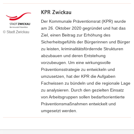
r
e
e
w
o
»
n
KPR Zwickau
e
h
K
«
i
Der Kommunale Präventionsrat (KPR) wurde
n
P
t
am 26. Oktober 2020 gegründet und hat das
a
R
© Stadt Zwickau
e
Ziel, einen Beitrag zur Erhöhung des
"
R
r
Sicherheitsgefühls der Bürgerinnen und Bürger
e
z
zu leisten, kriminalitätsfördernde Strukturen
i
u
abzubauen und deren Entstehung
c
r
vorzubeugen. Um eine wirkungsvolle
h
W
Präventionsstrategie zu entwickeln und
e
e
umzusetzen, hat der KPR die Aufgaben
n
b
Fachwissen zu bündeln und die regionale Lage
b
s
zu analysieren. Durch den gezielten Einsatz
a
e
von Arbeitsgruppen sollen bedarfsorientierte
c
i
Präventionsmaßnahmen entwickelt und
h
t
umgesetzt werden.
i
e
.
w
»
V
e
K
.
Footer-