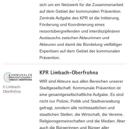
r
sich um ein Netzwerk für die Zusammenarbeit
e
z
auf dem Gebiet der kommunalen Prävention.
m
u
Zentrale Aufgabe des KPR ist die Initiierung,
n
r
Förderung und Koordinierung eines
i
W
ressortübergreifenden und interdisziplinären
t
e
Austauschs zwischen Akteurinnen und
z
b
Akteuren und damit die Bündelung vielfältiger
«
s
Expertisen auf dem Gebiet der kommunalen
e
Prävention.
i
w
t
KPR Limbach-Oberfrohna
e
e
i
WIR sind Akteure aus allen Bereichen unserer
»
t
© Limbach-
Stadtgesellschaft. Kommunale Prävention ist
K
Oberfrohna
e
eine gesamtgesellschaftliche Aufgabe. Es sind
P
r
nicht nur Polizei, Politik und Stadtverwaltung
R
z
gefragt, sondern alle nichtstaatlichen und
G
u
staatlichen Stellen, die Wirtschaft, die Vereine,
ö
r
Religionsgemeinschaften und die Medien. Aber
r
W
auch die Bürgerinnen und Bürger aller