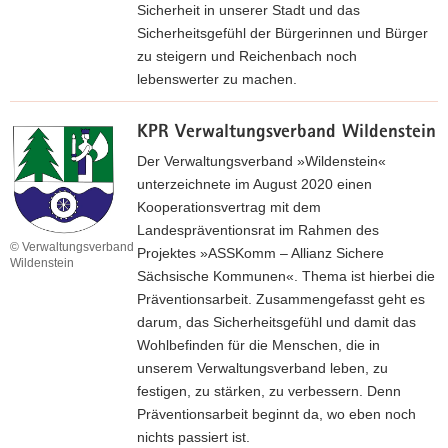
r
Sicherheit in unserer Stadt und das
t
z
Sicherheitsgefühl der Bürgerinnen und Bürger
e
u
zu steigern und Reichenbach noch
"
r
lebenswerter zu machen.
K
W
P
w
e
R
KPR Verwaltungsverband Wildenstein
e
b
L
i
Der Verwaltungsverband »Wildenstein«
s
i
t
unterzeichnete im August 2020 einen
e
m
e
Kooperationsvertrag mit dem
i
b
r
Landespräventionsrat im Rahmen des
t
a
© Verwaltungsverband
z
Projektes »ASSKomm – Allianz Sichere
e
Wildenstein
c
u
Sächsische Kommunen«. Thema ist hierbei die
»
h
r
Präventionsarbeit. Zusammengefasst geht es
K
-
W
darum, das Sicherheitsgefühl und damit das
P
O
e
Wohlbefinden für die Menschen, die in
R
b
b
unserem Verwaltungsverband leben, zu
P
e
s
festigen, zu stärken, zu verbessern. Denn
l
r
i
Präventionsarbeit beginnt da, wo eben noch
a
f
t
nichts passiert ist.
u