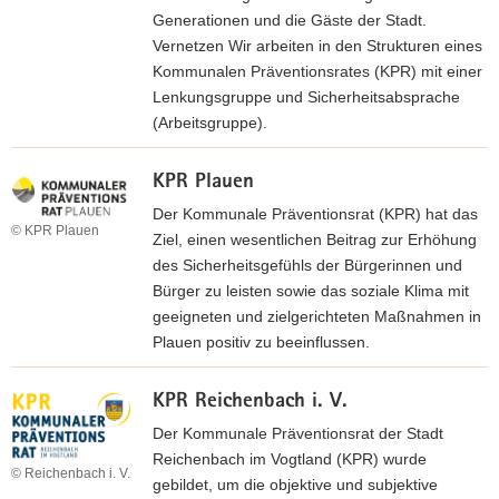
l
e
Generationen und die Gäste der Stadt.
i
b
Vernetzen Wir arbeiten in den Strukturen eines
t
s
Kommunalen Präventionsrates (KPR) mit einer
z
e
Lenkungsgruppe und Sicherheitsabsprache
«
i
(Arbeitsgruppe).
t
w
e
KPR Plauen
e
»
i
Der Kommunale Präventionsrat (KPR) hat das
K
© KPR Plauen
t
Ziel, einen wesentlichen Beitrag zur Erhöhung
P
e
des Sicherheitsgefühls der Bürgerinnen und
R
r
Bürger zu leisten sowie das soziale Klima mit
L
z
geeigneten und zielgerichteten Maßnahmen in
e
u
Plauen positiv zu beeinflussen.
i
r
p
w
W
z
KPR Reichenbach i. V.
e
e
i
i
Der Kommunale Präventionsrat der Stadt
b
g
t
Reichenbach im Vogtland (KPR) wurde
s
© Reichenbach i. V.
«
e
gebildet, um die objektive und subjektive
i