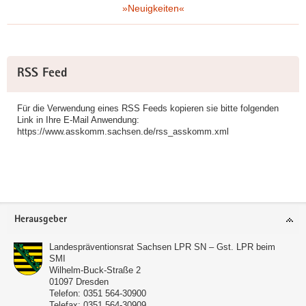
»Neuigkeiten«
Weitere
RSS Feed
Information
Für die Verwendung eines RSS Feeds kopieren sie bitte folgenden
Link in Ihre E-Mail Anwendung:
https://www.asskomm.sachsen.de/rss_asskomm.xml
Footer-
Herausgeber
Bereich
Landespräventionsrat Sachsen LPR SN – Gst. LPR beim
SMI
Wilhelm-Buck-Straße 2
01097
Dresden
Telefon:
0351 564-30900
Telefax:
0351 564-30909