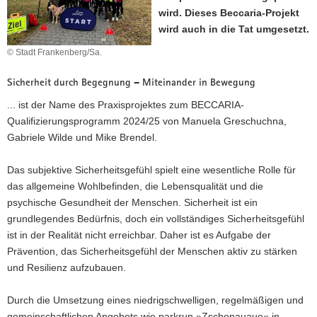
wird. Dieses Beccaria-Projekt
a
wird auch in die Tat umgesetzt.
v
i
© Stadt Frankenberg/Sa.
g
a
Sicherheit durch Begegnung – Miteinander in Bewegung
t
... ist der Name des Praxisprojektes zum BECCARIA-
i
Qualifizierungsprogramm 2024/25 von Manuela Greschuchna,
o
Gabriele Wilde und Mike Brendel.
n
Das subjektive Sicherheitsgefühl spielt eine wesentliche Rolle für
das allgemeine Wohlbefinden, die Lebensqualität und die
psychische Gesundheit der Menschen. Sicherheit ist ein
grundlegendes Bedürfnis, doch ein vollständiges Sicherheitsgefühl
ist in der Realität nicht erreichbar. Daher ist es Aufgabe der
Prävention, das Sicherheitsgefühl der Menschen aktiv zu stärken
und Resilienz aufzubauen.
Durch die Umsetzung eines niedrigschwelligen, regelmäßigen und
gemeinschaftlichen Angebots wie parkrun »Zschopauaue« in