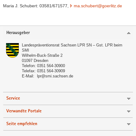
Maria J. Schubert: 03581/671577,
ma.schubert@goerlitz.de
Footer-
Herausgeber
Bereich
Landespräventionsrat Sachsen LPR SN – Gst. LPR beim
SMI
Wilhelm-Buck-Straße 2
01097
Dresden
Telefon:
0351 564-30900
Telefax:
0351 564-30909
E-Mail:
lpr@smi.sachsen.de
Service
Verwandte Portale
Seite empfehlen