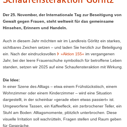
a
v
Der 25. November, der Internationale Tag zur Beseitigung von
i
Gewalt gegen Frauen, steht weltweit für das gemeinsame
g
Hinsehen, Erinnern und Handeln.
a
t
Auch in diesem Jahr möchten wir im Landkreis Görlitz ein starkes,
i
sichtbares Zeichen setzen – und laden Sie herzlich zur Beteiligung
o
ein. Nach der eindrucksvollen
»Aktion 155«
im vergangenen
n
Jahr, bei der leere Frauenschuhe symbolisch für betroffene Leben
standen, setzen wir 2025 auf eine Schaufensteraktion mit Wirkung.
Die Idee:
In einer Szene des Alltags – etwa einem Frühstückstisch, einem
Wohnzimmer oder einem Kinderzimmer – wird eine Situation
dargestellt, in der scheinbar »gerade eben etwas passiert« ist.
Umgeworfene Tassen, ein Kaffeefleck, ein zerbrochener Teller, ein
Stuhl am Boden: Alltagsmomente, plötzlich unterbrochen. Diese
visuelle Irritation soll wachrütteln, Fragen stellen und Raum geben
für Gespräche.