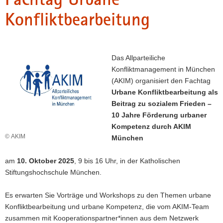
a
Konfliktbearbeitung
v
i
g
a
Das Allparteiliche
t
Konfliktmanagement in München
i
(AKIM) organisiert den Fachtag
o
Urbane Konfliktbearbeitung als
n
Beitrag zu sozialem Frieden –
10 Jahre Förderung urbaner
Kompetenz durch AKIM
© AKIM
München
am
10. Oktober 2025
, 9 bis 16 Uhr, in der Katholischen
Stiftungshochschule München.
Es erwarten Sie Vorträge und Workshops zu den Themen urbane
Konfliktbearbeitung und urbane Kompetenz, die vom AKIM-Team
zusammen mit Kooperationspartner*innen aus dem Netzwerk