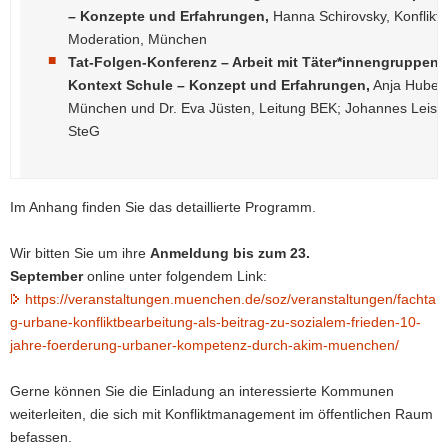
– Konzepte und Erfahrungen,
Hanna Schirovsky, Konflik
Moderation, München
Tat-Folgen-Konferenz – Arbeit mit Täter*innengruppen 
Kontext Schule – Konzept und Erfahrungen,
Anja Huber,
München und Dr. Eva Jüsten, Leitung BEK; Johannes Leist
SteG
Im Anhang finden Sie das detaillierte Programm.
Wir bitten Sie um ihre
Anmeldung bis zum 23.
September
online unter folgendem Link:
https://veranstaltungen.muenchen.de/soz/veranstaltungen/fachta
g-urbane-konfliktbearbeitung-als-beitrag-zu-sozialem-frieden-10-
jahre-foerderung-urbaner-kompetenz-durch-akim-muenchen/
Gerne können Sie die Einladung an interessierte Kommunen
weiterleiten, die sich mit Konfliktmanagement im öffentlichen Raum
befassen.