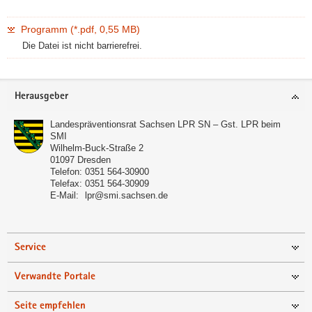
Programm (*.pdf, 0,55 MB)
Die Datei ist nicht barrierefrei.
Footer-
Herausgeber
Bereich
Landespräventionsrat Sachsen LPR SN – Gst. LPR beim
SMI
Wilhelm-Buck-Straße 2
01097
Dresden
Telefon:
0351 564-30900
Telefax:
0351 564-30909
E-Mail:
lpr@smi.sachsen.de
Service
Verwandte Portale
Seite empfehlen