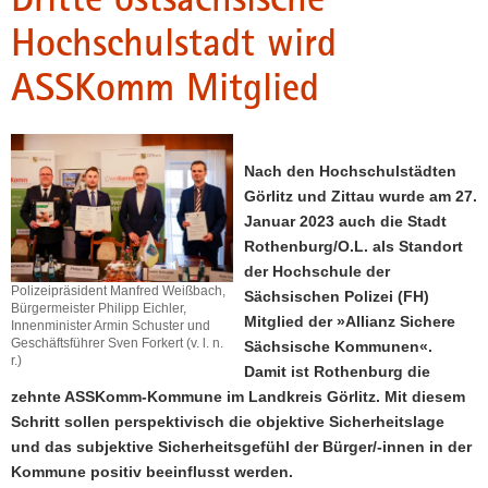
a
Hochschulstadt wird
v
ASSKomm Mitglied
i
g
a
t
Nach den Hochschulstädten
i
Görlitz und Zittau wurde am 27.
o
Januar 2023 auch die Stadt
n
Rothenburg/O.L. als Standort
der Hochschule der
Polizeipräsident Manfred Weißbach,
Sächsischen Polizei (FH)
Bürgermeister Philipp Eichler,
Mitglied der »Allianz Sichere
Innenminister Armin Schuster und
Geschäftsführer Sven Forkert (v. l. n.
Sächsische Kommunen«.
r.)
Damit ist Rothenburg die
zehnte ASSKomm-Kommune im Landkreis Görlitz. Mit diesem
Schritt sollen perspektivisch die objektive Sicherheitslage
und das subjektive Sicherheitsgefühl der Bürger/-innen in der
Kommune positiv beeinflusst werden.