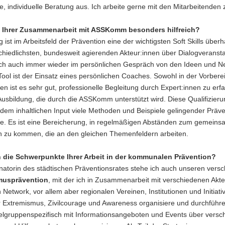
e, individuelle Beratung aus. Ich arbeite gerne mit den Mitarbeitenden
n Ihrer Zusammenarbeit mit ASSKomm besonders hilfreich?
 ist im Arbeitsfeld der Prävention eine der wichtigsten Soft Skills üb
chiedlichsten, bundesweit agierenden Akteur:innen über Dialogveransta
e ich auch immer wieder im persönlichen Gespräch von den Ideen und 
Tool ist der Einsatz eines persönlichen Coaches. Sowohl in der Vorbere
en ist es sehr gut, professionelle Begleitung durch Expert:innen zu e
usbildung, die durch die ASSKomm unterstützt wird. Diese Qualifizierung
dem inhaltlichen Input viele Methoden und Beispiele gelingender Präve
le. Es ist eine Bereicherung, in regelmäßigen Abständen zum gemein
zu kommen, die an den gleichen Themenfeldern arbeiten.
 die Schwerpunkte Ihrer Arbeit in der kommunalen Prävention?
inatorin des städtischen Präventionsrates stehe ich auch unseren ver
musprävention
, mit der ich in Zusammenarbeit mit verschiedenen Akte
 Network, vor allem aber regionalen Vereinen, Institutionen und Initia
er Extremismus, Zivilcourage und Awareness organisiere und durchführ
zielgruppenspezifisch mit Informationsangeboten und Events über vers