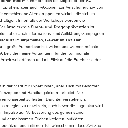
beren Stadt«
kümmern sich die Mitglieder der
AG
m Sprühen, aber auch »Aktionen zur Verschönerung« von
verschiedene Altersgruppen entwickelt, die sich im
chäftigen. Innerhalb der Workshops werden die
 Der
Arbeitskreis Sucht- und Drogenprävention
ist
epten, aber auch Informations- und Aufklärungskampagnen
rschutz
im Allgemeinen,
Gewalt im sozialen
unft große Aufmerksamkeit widme und widmen möchte.
n Arbeit, die meine Vorgängerin für die Kommunale
Arbeit weiterführen und mit Blick auf die Ergebnisse der
 in der Stadt mit Expert:innen, aber auch mit Behörden
Konzepten und Handlungsfeldern arbeitet. Nur
tionsarbeit zu leisten. Darunter verstehe ich,
strategien zu entwickeln, noch bevor die Lage akut wird.
oten Impulse zur Verbesserung des gemeinsamen
nd gemeinsamen Erleben kreieren, aufklären,
rstützen und initiieren. Ich wünsche mir, dass Zwickau