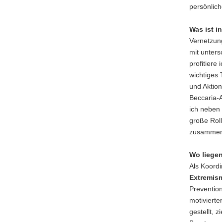
persönlich
Was ist i
Vernetzung
mit unters
profitier
wichtiges 
und Aktion
Beccaria-A
ich neben 
große Rol
zusammen 
Wo liegen
Als Koord
Extremis
Prevention
motiviert
gestellt, 