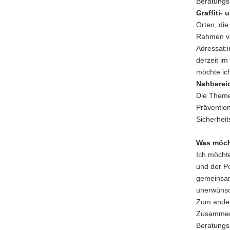
Beratungs-
Graffiti-
Orten, di
Rahmen vo
Adressat:i
derzeit i
möchte ich
Nahberei
Die Themen
Prävention
Sicherheit
Was möch
Ich möchte
und der P
gemeinsam
unerwünsc
Zum ander
Zusammenl
Beratungsa