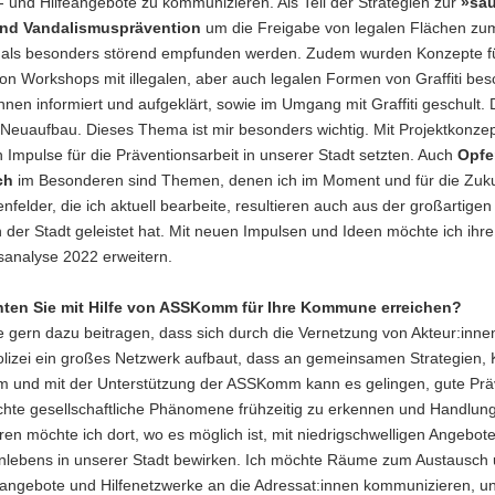
 und Hilfeangebote zu kommunizieren. Als Teil der Strategien zur
»sau
 und Vandalismusprävention
um die Freigabe von legalen Flächen zu
e als besonders störend empfunden werden. Zudem wurden Konzepte für 
n Workshops mit illegalen, aber auch legalen Formen von Graffiti bes
nnen informiert und aufgeklärt, sowie im Umgang mit Graffiti geschult.
m Neuaufbau. Dieses Thema ist mir besonders wichtig. Mit Projektkonz
 Impulse für die Präventionsarbeit in unserer Stadt setzten. Auch
Opfe
ch
im Besonderen sind Themen, denen ich im Moment und für die Zuk
felder, die ich aktuell bearbeite, resultieren auch aus der großartige
 der Stadt geleistet hat. Mit neuen Impulsen und Ideen möchte ich ihre 
sanalyse 2022 erweitern.
ten Sie mit Hilfe von ASSKomm für Ihre Kommune erreichen?
 gern dazu beitragen, dass sich durch die Vernetzung von Akteur:innen
olizei ein großes Netzwerk aufbaut, dass an gemeinsamen Strategien, 
 und mit der Unterstützung der ASSKomm kann es gelingen, gute Präven
hte gesellschaftliche Phänomene frühzeitig zu erkennen und Handlungs
en möchte ich dort, wo es möglich ist, mit niedrigschwelligen Angeb
ebens in unserer Stadt bewirken. Ich möchte Räume zum Austausch u
ngebote und Hilfenetzwerke an die Adressat:innen kommunizieren, unte