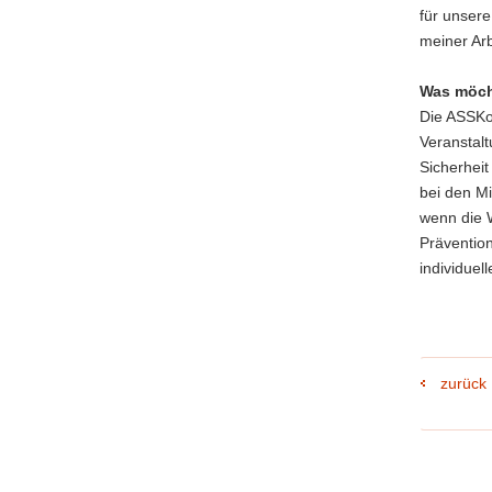
für unser
meiner Arb
Was möch
Die ASSKo
Veranstal
Sicherhei
bei den Mi
wenn die W
Präventio
individuel
zurück