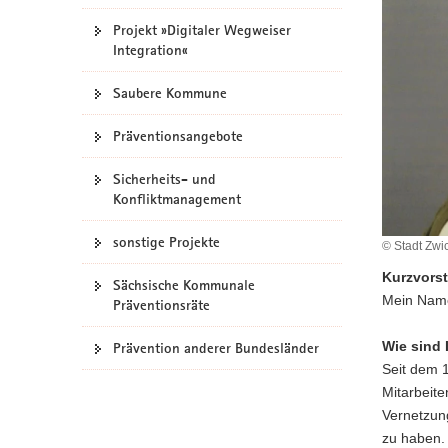
a
Projekt »Digitaler Wegweiser
v
Integration«
i
g
Saubere Kommune
a
Präventionsangebote
t
i
Sicherheits- und
o
Konfliktmanagement
n
sonstige Projekte
© Stadt Zwi
Kurzvors
Sächsische Kommunale
Mein Name
Präventionsräte
Wie sind
Prävention anderer Bundesländer
Seit dem 1
Mitarbeite
Vernetzung
zu haben.