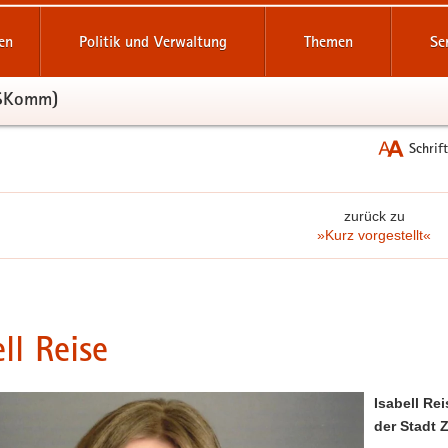
reifende
en
Politik und Verwaltung
Themen
Se
SSKomm)
Schrif
zurück zu
»Kurz vorgestellt«
ell Reise
Isabell Re
der Stadt